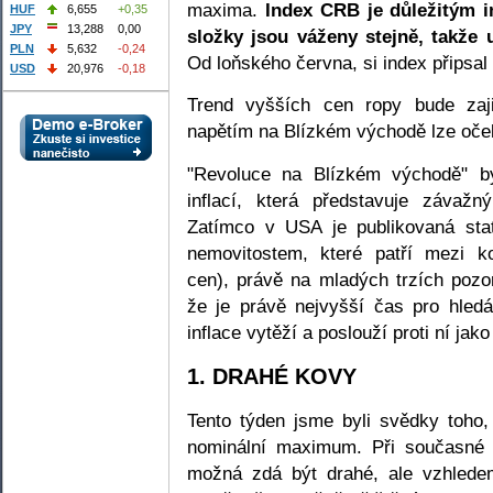
maxima.
Index CRB je důležitým i
HUF
6,655
+0,35
JPY
13,288
0,00
složky jsou váženy stejně, takže u
PLN
5,632
-0,24
Od loňského června, si index připsal
USD
20,976
-0,18
Trend vyšších cen ropy bude zaji
napětím na Blízkém východě lze oček
"Revoluce na Blízkém východě" by
inflací, která představuje závažn
Zatímco v USA je publikovaná stati
nemovitostem, které patří mezi k
cen), právě na mladých trzích pozor
že je právě nejvyšší čas pro hledá
inflace vytěží a poslouží proti ní jako
1. DRAHÉ KOVY
Tento týden jsme byli svědky toho
nominální maximum. Při současné
možná zdá být drahé, ale vzhledem