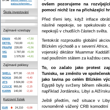
ovšem pozorujeme na rozvíjejícíc
paiza.io/projec...
pomocí nichž lze na přicházející h
Škola investování
Před třemi lety, když inflace obrá
násilné nepokoje, se spekulovalo 
nepokojů v chudších částech světa.
Zajímavé vzestupy
EMAN
43,00
+7,50
Tentokrát rozproudilo globální akcio
DETEL
710,00
+6,61
Blízkém východě a v severní Africe,
PRAPM
228,00
+5,56
vojenský diktátor Muammar Kaddáfí
VIG
1 797,00
+5,09
RBI
1 575,50
+4,61
nad pouštním státem za každou cenu
Zajímavé poklesy
To, co začalo jako protest zap
Tunisku, se změnilo ve společensko
SHELL
877,00
-10,33
NOKIA
200,00
-4,40
jako lavina po celém Blízkém vý
ATS
3 504,00
-2,56
Egyptě byly svrženy během několik
CZGCE
955,00
-2,15
například Jordánsku, Libyi a Alžírsku
KARIN
140,00
-2,10
Kurzovní lístek
Ještě předtím, než situace v Libyi
rovnoměrně vážený CRB komoditní in
EUR
24,210
-0,08