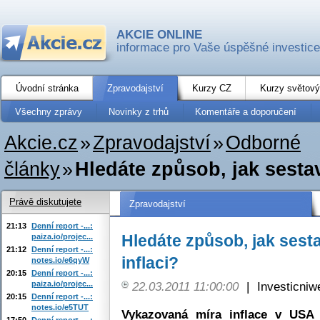
AKCIE ONLINE
informace pro Vaše úspěšné investice
Úvodní stránka
Zpravodajství
Kurzy CZ
Kurzy světový
Všechny zprávy
Novinky z trhů
Komentáře a doporučení
Akcie.cz
»
Zpravodajství
»
Odborné
články
»
Hledáte způsob, jak sestav
Právě diskutujete
Zpravodajství
21:13
Denní report -...:
Hledáte způsob, jak sesta
paiza.io/projec...
21:12
Denní report -...:
inflaci?
notes.io/e6qyW
20:15
Denní report -...:
paiza.io/projec...
22.03.2011 11:00:00
|
Investicniw
20:15
Denní report -...:
notes.io/e5TUT
Vykazovaná míra inflace v USA 
17:50
Denní report -...: