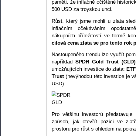
paměti, že inflačně očištěné histori
500 USD za troyskou unci.
Růst, který jsme mohli u zlata sle
inflačním očekáváním opodstatn
nákupních příležitostí ve formě ko
cílová cena zlata se pro tento rok
Nastoupeného trendu lze využít pomo
například
SPDR Gold Trust (GLD)
umožňujících investice do zlata:
ETF
Trust
(nevýhodou této investice je v
USD).
Pro většinu investorů představuje 
způsob, jak otevřít pozici ve zla
prostoru pro růst s ohledem na pokrač