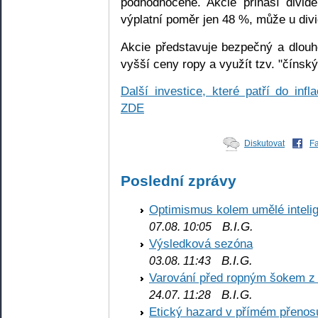
podhodnocené. Akcie přináší divid
výplatní poměr jen 48 %, může u divi
Akcie představuje bezpečný a dlouho
vyšší ceny ropy a využít tzv. "čínský
Další investice, které patří do infl
ZDE
Diskutovat
F
Poslední zprávy
Optimismus kolem umělé inteli
B.I.G.
07.08. 10:05
Výsledková sezóna
B.I.G.
03.08. 11:43
Varování před ropným šokem z
B.I.G.
24.07. 11:28
Etický hazard v přímém přenos