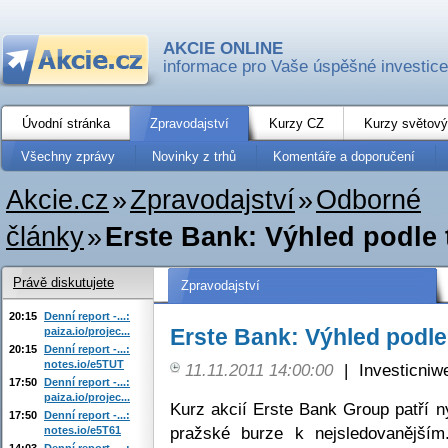
AKCIE ONLINE
informace pro Vaše úspěšné investice
Úvodní stránka
Zpravodajství
Kurzy CZ
Kurzy světový
Všechny zprávy
Novinky z trhů
Komentáře a doporučení
Akcie.cz
»
Zpravodajství
»
Odborné
články
»
Erste Bank: Výhled podle 
Právě diskutujete
Zpravodajství
20:15
Denní report -...:
Erste Bank: Výhled podle
paiza.io/projec...
20:15
Denní report -...:
notes.io/e5TUT
11.11.2011 14:00:00
|
Investicniw
17:50
Denní report -...:
paiza.io/projec...
Kurz akcií Erste Bank Group patří 
17:50
Denní report -...:
pražské burze k nejsledovanějším
notes.io/e5T61
14:03
Denní report -...: