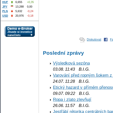
HUF
6,655
+0,35
JPY
13,288
0,00
PLN
5,632
-0,24
USD
20,976
-0,18
Diskutovat
F
Poslední zprávy
Výsledková sezóna
B.I.G.
03.08. 11:43
Varování před ropným šokem z
B.I.G.
24.07. 11:28
Etický hazard v přímém přenos
B.I.G.
09.07. 09:22
Ropa i zlato zlevňují
B.I.G.
26.06. 11:57
Jestřábí rétorika centrálních b