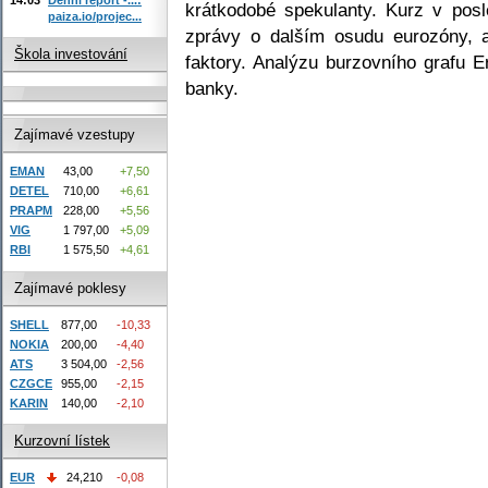
krátkodobé spekulanty. Kurz v posl
paiza.io/projec...
zprávy o dalším osudu eurozóny, a
Škola investování
faktory. Analýzu burzovního grafu 
banky.
Zajímavé vzestupy
EMAN
43,00
+7,50
DETEL
710,00
+6,61
PRAPM
228,00
+5,56
VIG
1 797,00
+5,09
RBI
1 575,50
+4,61
Zajímavé poklesy
SHELL
877,00
-10,33
NOKIA
200,00
-4,40
ATS
3 504,00
-2,56
CZGCE
955,00
-2,15
KARIN
140,00
-2,10
Kurzovní lístek
EUR
24,210
-0,08