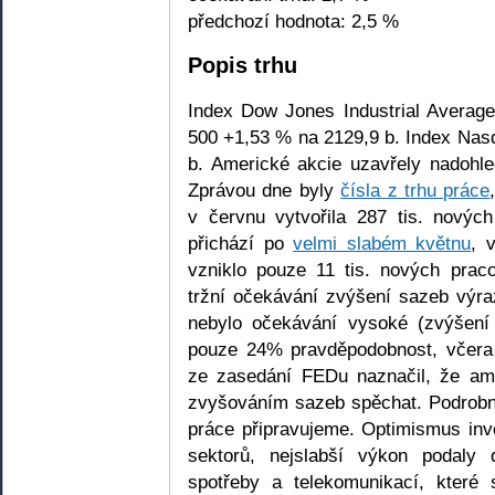
předchozí hodnota: 2,5 %
Popis trhu
Index Dow Jones Industrial Averag
500 +1,53 % na 2129,9 b. Index Na
b. Americké akcie uzavřely nadohl
Zprávou dne byly
čísla z trhu práce
v červnu vytvořila 287 tis. nových
přichází po
velmi slabém květnu
, 
vzniklo pouze 11 tis. nových prac
tržní očekávání zvýšení sazeb výra
nebylo očekávání vysoké (zvýšení
pouze 24% pravděpodobnost, včera 
ze zasedání FEDu naznačil, že ame
zvyšováním sazeb spěchat. Podrobn
práce připravujeme. Optimismus inve
sektorů, nejslabší výkon podaly d
spotřeby a telekomunikací, které 