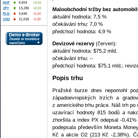
HUF
6,654
+0,01
JPY
13,286
+0,01
Maloobchodní tržby bez automobilů
PLN
5,646
-0,24
aktuální hodnota: 7,5 %
USD
21,039
-0,30
očekávání trhu: 7,0 %
předchozí hodnota: 4,9 %
Devizové rezervy
(červen):
aktuální hodnota: $75,2 mld.
očekávání trhu: --
předchozí hodnota: $75,1 mld.; reviz
Popis trhu
Pražské burze dnes nepomohl pozi
západoevropských trzích a gradov
z amerického trhu práce. Náš trh po 
uzavírací hodnoty 815 bodů a nako
zhoršila a index PX odepsal -0,41%
podepsala především Moneta Money
Kč a akcie O2 (213 Kč -2,38%). Č