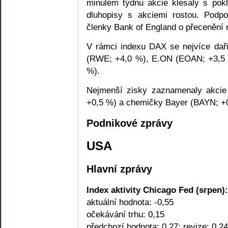
minulém týdnu akcie klesaly s pok
dluhopisy s akciemi rostou. Podp
členky Bank of England o přecenění 
V rámci indexu DAX se nejvíce daři
(RWE; +4,0 %), E.ON (EOAN; +3,5 
%).
Nejmenší zisky zaznamenaly akcie 
+0,5 %) a chemičky Bayer (BAYN; +
Podnikové zprávy
USA
Hlavní zprávy
Index aktivity Chicago Fed (srpen):
aktuální hodnota: -0,55
očekávání trhu: 0,15
předchozí hodnota: 0,27; revize: 0,24