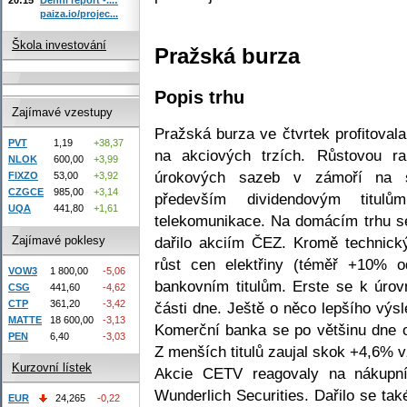
paiza.io/projec...
Škola investování
Pražská burza
Popis trhu
Zajímavé vzestupy
Pražská burza ve čtvrtek profitovala
PVT
1,19
+38,37
na akciových trzích. Růstovou ra
NLOK
600,00
+3,99
úrokových sazeb v zámoří na st
FIXZO
53,00
+3,92
CZGCE
985,00
+3,14
především dividendovým titul
UQA
441,80
+1,61
telekomunikace. Na domácím trhu se 
Zajímavé poklesy
dařilo akciím ČEZ. Kromě technický
růst cen elektřiny (téměř +10% o
VOW3
1 800,00
-5,06
bankovním titulům. Erste se k úro
CSG
441,60
-4,62
CTP
361,20
-3,42
části dne. Ještě o něco lepšího výs
MATTE
18 600,00
-3,13
Komerční banka se po většinu dne 
PEN
6,40
-3,03
Z menších titulů zaujal skok +4,6% 
Kurzovní lístek
Akcie CETV reagovaly na nákupn
Wunderlich Securities. Dařilo se ta
EUR
24,265
-0,22