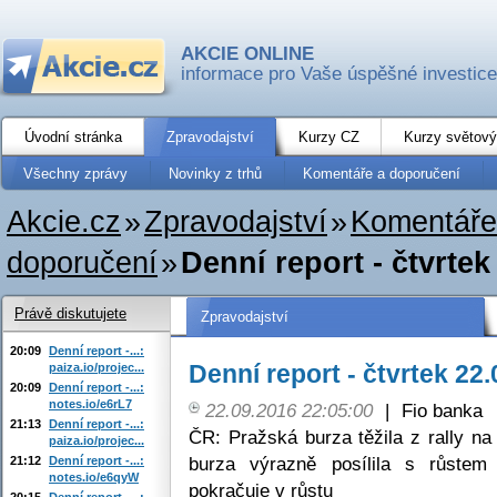
AKCIE ONLINE
informace pro Vaše úspěšné investice
Úvodní stránka
Zpravodajství
Kurzy CZ
Kurzy světový
Všechny zprávy
Novinky z trhů
Komentáře a doporučení
Akcie.cz
»
Zpravodajství
»
Komentáře
doporučení
»
Denní report - čtvrtek
Právě diskutujete
Zpravodajství
20:09
Denní report -...:
Denní report - čtvrtek 22
paiza.io/projec...
20:09
Denní report -...:
notes.io/e6rL7
22.09.2016 22:05:00
|
Fio banka
21:13
Denní report -...:
ČR: Pražská burza těžila z rally n
paiza.io/projec...
burza výrazně posílila s růstem
21:12
Denní report -...:
notes.io/e6qyW
pokračuje v růstu
20:15
Denní report -...: