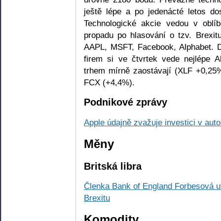
ještě lépe a po jedenácté letos d
Technologické akcie vedou v oblí
propadu po hlasování o tzv. Brexi
AAPL, MSFT, Facebook, Alphabet. 
firem si ve čtvrtek vede nejlépe A
trhem mírně zaostávají (XLF +0,25%
FCX (+4,4%).
Podnikové zprávy
Apple údajně zvažuje investici v au
Měny
Britská libra
Členka Bank of England Forbesová u
Brexitu
Komodity