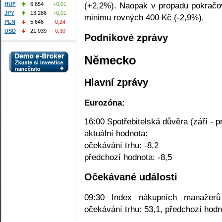
(+2,2%). Naopak v propadu pokračov
HUF
6,654
+0,01
JPY
13,286
+0,01
minimu rovných 400 Kč (-2,9%).
PLN
5,646
-0,24
USD
21,039
-0,30
Podnikové zprávy
Německo
Hlavní zprávy
Eurozóna:
16:00 Spotřebitelská důvěra (září - p
aktuální hodnota:
očekávání trhu: -8,2
předchozí hodnota: -8,5
Očekávané události
09:30 Index nákupních manažerů
očekávání trhu: 53,1, předchozí hodn