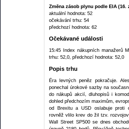
Změna zásob plynu podle EIA (16. z
aktuální hodnota: 52
očekávání trhu: 54
předchozí hodnota: 62
Očekávané události
15:45 Index nákupních manažerů Ma
trhu: 52,0, předchozí hodnota: 52,0
Popis trhu
Éra levných peněz pokračuje. Ale
ponechal úrokové sazby na současné 
do nákupů akcií, dluhopisů i komod
dohled předchozím maximům, evropsk
od Brexitu a USD oslabuje prot
rovněž vlilo krev do žil tzv. rozvoj
Wall Street SP500 se dnes obchod
úrovně 2180 bodů. Převážně techn