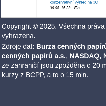
konzervativní výhled na 3Q
Fio
06.08. 15:23
Copyright © 2025. Všechna práva
vyhrazena.
Zdroje dat:
Burza cenných papírů
cenných papírů a.s.
,
NASDAQ, N
ze zahraničí jsou zpožděna o 20 m
kurzy z BCPP, a to o 15 min.