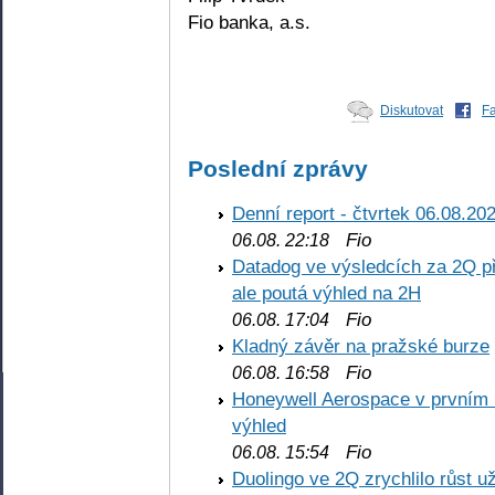
Fio banka, a.s.
Diskutovat
F
Poslední zprávy
Denní report - čtvrtek 06.08.20
Fio
06.08. 22:18
Datadog ve výsledcích za 2Q př
ale poutá výhled na 2H
Fio
06.08. 17:04
Kladný závěr na pražské burze
Fio
06.08. 16:58
Honeywell Aerospace v prvním re
výhled
Fio
06.08. 15:54
Duolingo ve 2Q zrychlilo růst už