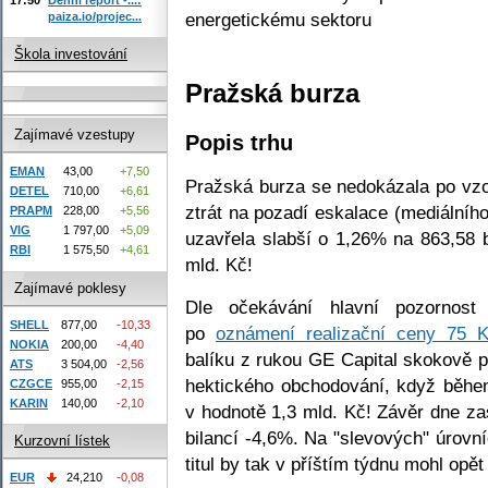
energetickému sektoru
paiza.io/projec...
Škola investování
Pražská burza
Zajímavé vzestupy
Popis trhu
EMAN
43,00
+7,50
Pražská burza se nedokázala po vzo
DETEL
710,00
+6,61
ztrát na pozadí eskalace (mediální
PRAPM
228,00
+5,56
VIG
1 797,00
+5,09
uzavřela slabší o 1,26% na 863,58
RBI
1 575,50
+4,61
mld. Kč!
Zajímavé poklesy
Dle očekávání hlavní pozornost
SHELL
877,00
-10,33
po
oznámení realizační ceny 75 
NOKIA
200,00
-4,40
balíku z rukou GE Capital skokově p
ATS
3 504,00
-2,56
hektického obchodování, když během
CZGCE
955,00
-2,15
KARIN
140,00
-2,10
v hodnotě 1,3 mld. Kč! Závěr dne za
bilancí -4,6%. Na "slevových" úrovní
Kurzovní lístek
titul by tak v příštím týdnu mohl op
EUR
24,210
-0,08