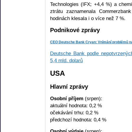
Technologies (IFX; +4,4 %) a chem
ztrátu zaznamenala Commerzbank
hodinách klesala i o více než 7 %.
Podnikové zprávy
CEO Deutsche Bank Cryan: Vnímání problémů naš
Deutsche Bank podle nepotvrzených
5,4 mld. dolarů
USA
Hlavní zprávy
Osobní příjem
(srpen):
aktuální hodnota: 0,2 %
očekávání trhu: 0,2 %
předchozí hodnota: 0,4 %
Osobní výdaje
(srpen):