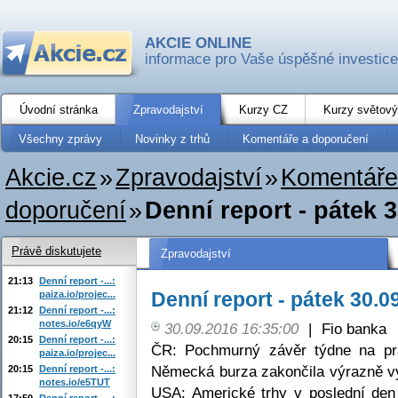
AKCIE ONLINE
informace pro Vaše úspěšné investice
Úvodní stránka
Zpravodajství
Kurzy CZ
Kurzy světový
Všechny zprávy
Novinky z trhů
Komentáře a doporučení
Akcie.cz
»
Zpravodajství
»
Komentáře
doporučení
»
Denní report - pátek 
Právě diskutujete
Zpravodajství
21:13
Denní report -...:
Denní report - pátek 30.0
paiza.io/projec...
21:12
Denní report -...:
notes.io/e6qyW
30.09.2016 16:35:00
|
Fio banka
20:15
Denní report -...:
ČR: Pochmurný závěr týdne na pr
paiza.io/projec...
Německá burza zakončila výrazně v
20:15
Denní report -...:
notes.io/e5TUT
USA: Americké trhy v poslední den 
17:50
Denní report -...: