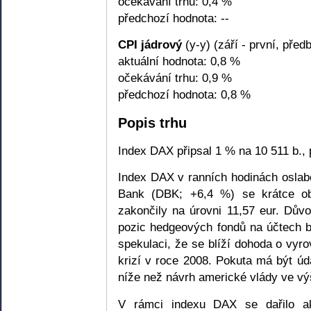
očekávání trhu: 0,4 %
předchozí hodnota: --
CPI jádrový
(y-y) (září - první, před
aktuální hodnota: 0,8 %
očekávání trhu: 0,9 %
předchozí hodnota: 0,8 %
Popis trhu
Index DAX připsal 1 % na 10 511 b., 
Index DAX v ranních hodinách oslab
Bank (DBK; +6,4 %) se krátce ob
zakončily na úrovni 11,57 eur. Dův
pozic hedgeových fondů na účtech b
spekulaci, že se blíží dohoda o vyro
krizí v roce 2008. Pokuta má být úd
níže než návrh americké vlády ve výš
V rámci indexu DAX se dařilo ak