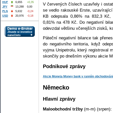
HUF
6,655
+0,35
V červených číslech uzavřely i ostat
JPY
13,288
0,00
se vedlo rakouské Erste, uzavírajíc
PLN
5,632
-0,24
KB odepsala 0,86% na 832,3 Kč, p
USD
20,976
-0,18
0,81% na 478 Kč. Do negativní bilan
odevzdal většinu včerejších zisků, k
Páteční negativní bilance tak přene
do negativního teritoria, když ode
vyjma Unipetrolu, který registroval
skončily po dnešním výkonu akcie M
Podnikové zprávy
Akcie Moneta Money bank v ranním obchodování 
Německo
Hlavní zprávy
Maloobchodní tržby
(m-m) (srpen):