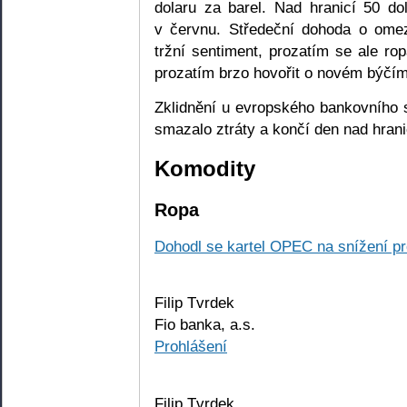
dolaru za barel. Nad hranicí 50 d
v červnu. Středeční dohoda o ome
tržní sentiment, prozatím se ale ro
prozatím brzo hovořit o novém býčím
Zklidnění u evropského bankovního s
smazalo ztráty a končí den nad hran
Komodity
Ropa
Dohodl se kartel OPEC na snížení p
Filip Tvrdek
Fio banka, a.s.
Prohlášení
Filip Tvrdek