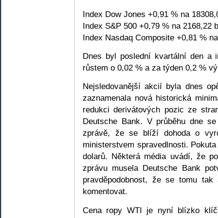
Index Dow Jones +0,91 % na 18308,
Index S&P 500 +0,79 % na 2168,22 b
Index Nasdaq Composite +0,81 % na
Dnes byl poslední kvartální den a
růstem o 0,02 % a za týden 0,2 % vý
Nejsledovanější akcií byla dnes op
zaznamenala nová historická minim
redukci derivátových pozic ze str
Deutsche Bank. V průběhu dne se s
zprávě, že se blíží dohoda o vy
ministerstvem spravedlnosti. Pokuta
dolarů. Některá média uvádí, že 
zprávu musela Deutsche Bank potvr
pravděpodobnost, že se tomu tak 
komentovat.
Cena ropy WTI je nyní blízko klíč