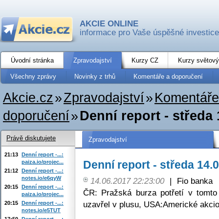
AKCIE ONLINE
informace pro Vaše úspěšné investice
Úvodní stránka
Zpravodajství
Kurzy CZ
Kurzy světový
Všechny zprávy
Novinky z trhů
Komentáře a doporučení
Akcie.cz
»
Zpravodajství
»
Komentáře
doporučení
»
Denní report - středa
Právě diskutujete
Zpravodajství
21:13
Denní report -...:
Denní report - středa 14.
paiza.io/projec...
21:12
Denní report -...:
notes.io/e6qyW
14.06.2017 22:23:00
|
Fio banka
20:15
Denní report -...:
ČR: Pražská burza potřetí v tomt
paiza.io/projec...
uzavřel v plusu, USA:Americké akciov
20:15
Denní report -...:
notes.io/e5TUT
17:50
Denní report -...: