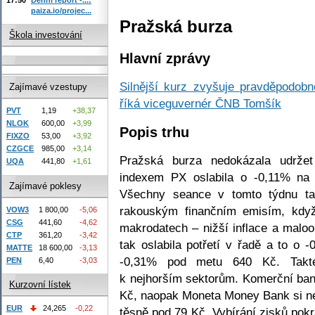
paiza.io/projec...
Pražská burza
Škola investování
Hlavní zprávy
Silnější kurz zvyšuje pravděpodob
Zajímavé vzestupy
říká viceguvernér ČNB Tomšík
PVT
1,19
+38,37
NLOK
600,00
+3,99
Popis trhu
FIXZO
53,00
+3,92
CZGCE
985,00
+3,14
Pražská burza nedokázala udrže
UQA
441,80
+1,61
indexem PX oslabila o -0,11% na
Zajímavé poklesy
Všechny seance v tomto týdnu tak
rakouským finančním emisím, kdy
VOW3
1 800,00
-5,06
CSG
441,60
-4,62
makrodatech – nižší inflace a maloo
CTP
361,20
-3,42
tak oslabila potřetí v řadě a to o
MATTE
18 600,00
-3,13
-0,31% pod metu 640 Kč. Takté
PEN
6,40
-3,03
k nejhorším sektorům. Komerční ba
Kurzovní lístek
Kč, naopak Moneta Money Bank si ne
EUR
24,265
-0,22
těsně pod 79 Kč. Vybírání zisků pokr