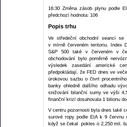
16:30 Změna zásob plynu podle EIA
předchozí hodnota: 106
Popis trhu
Ve středeční obchodní seanci se
v mírně červeném teritoriu. Index
S&P 500 také v červeném v č
obchodování bylo poměrně nervózní
výsledek zasedání americké ce
předpokládají, že FED dnes ve veče
úrokovou sazbu o čtvrt procentníh
banky ohledně dalšího odhadu výv
snižování bilanční sumy ve výši 4,
finanční krizí dosahovala 1 bilionu do
V centru pozornosti byla dnes také 
surové ropy podle EIA k 9 červnu u
když se čekal pokles o 2,250 mil. ba