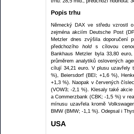
trhu: 28,5 mld., předchozí hodnota: 3
Popis trhu
Německý DAX ve středu vzrostl o
zejména akciím Deutsche Post (D
Metzler dnes zvýšila doporučení
předchozího
hold
s cílovou ceno
Bankhaus Metzler byla 33,80 euro
průměrem analytiků oslovených age
cílují 34,21 euro. V plusu uzavřel
%), Beiersdorf (BEI; +1,6 %), Hen
+1,3 %). Naopak v červených čísle
(VOW3; -2,1 %). Klesaly také akci
a Commerzbank (CBK; -1,5 %) v reak
mínusu uzavřela kromě Volkswagen
BMW (BMW; -1,1 %). Odepsal i Thys
USA