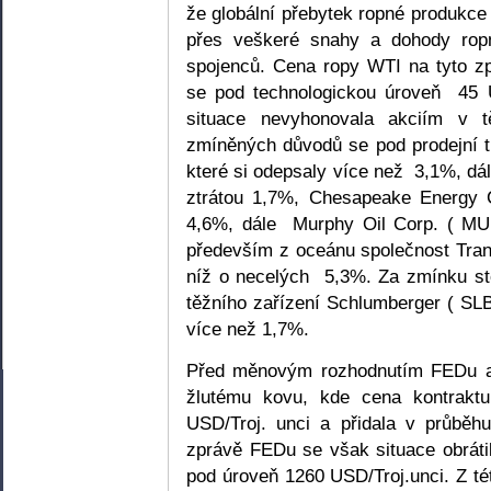
že globální přebytek ropné produkce 
přes veškeré snahy a dohody rop
spojenců. Cena ropy WTI na tyto z
se pod technologickou úroveň 45 U
situace nevyhonovala akciím v 
zmíněných důvodů se pod prodejní t
které si odepsaly více než 3,1%, dá
ztrátou 1,7%, Chesapeake Energy 
4,6%, dále Murphy Oil Corp. ( MUR
především z oceánu společnost Trans
níž o necelých 5,3%. Za zmínku sto
těžního zařízení Schlumberger ( SLB
více než 1,7%.
Před měnovým rozhodnutím FEDu a 
žlutému kovu, kde cena kontrakt
USD/Troj. unci a přidala v průbě
zprávě FEDu se však situace obráti
pod úroveň 1260 USD/Troj.unci. Z tét