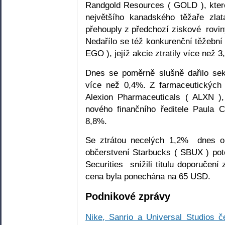
Randgold Resources ( GOLD ), které
největšího kanadského těžaře zl
přehouply z předchozí ziskové rovin
Nedařílo se též konkurenční těžební
EGO ), jejíž akcie ztratily více než 3
Dnes se poměrně slušně dařilo sekt
více než 0,4%. Z farmaceutických 
Alexion Pharmaceuticals ( ALXN )
nového finančního ředitele Paula C
8,8%.
Se ztrátou necelých 1,2% dnes ob
občerstvení Starbucks ( SBUX ) pot
Securities snížili titulu doporučení 
cena byla ponechána na 65 USD.
Podnikové zprávy
Nike, Sanrio a Universal Studios č