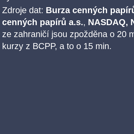
Zdroje dat:
Burza cenných papírů
cenných papírů a.s.
,
NASDAQ, N
ze zahraničí jsou zpožděna o 20 m
kurzy z BCPP, a to o 15 min.