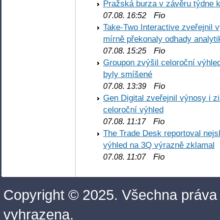
Pražská burza v závěru týdne k
Fio
07.08. 16:52
Take-Two Interactive zveřejnil 
mírně překonaly odhady analyti
Fio
07.08. 15:25
Groupon zvýšil celoroční výhl
byly smíšené
Fio
07.08. 13:39
Gen Digital zveřejnil výnosy i 
celoroční výhled
Fio
07.08. 11:17
The Trade Desk reportoval nejs
výhled na 3Q výrazně zklamal
Fio
07.08. 11:07
Copyright © 2025. Všechna práva
vyhrazena.