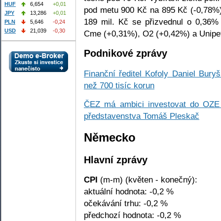
HUF
6,654
+0,01
pod metu 900 Kč na 895 Kč (-0,78%
JPY
13,286
+0,01
189 mil. Kč se přizvednul o 0,36%
PLN
5,646
-0,24
USD
21,039
-0,30
Cme (+0,31%), O2 (+0,42%) a Unipet
Podnikové zprávy
Finanční ředitel Kofoly Daniel Bury
než 700 tisíc korun
ČEZ má ambici investovat do OZE 
představenstva Tomáš Pleskač
Německo
Hlavní zprávy
CPI
(m-m) (květen - konečný):
aktuální hodnota: -0,2 %
očekávání trhu: -0,2 %
předchozí hodnota: -0,2 %