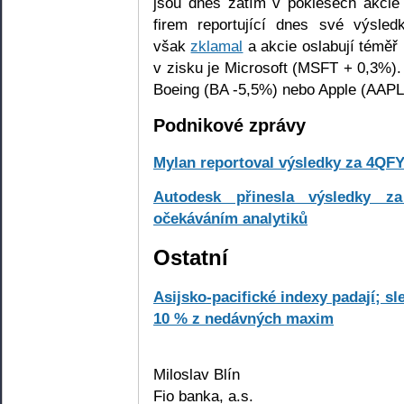
jsou dnes zatím v poklesech akcie
firem reportující dnes své výsled
však
zklamal
a akcie oslabují téměř
v zisku je Microsoft (MSFT + 0,3%).
Boeing (BA -5,5%) nebo Apple (AAPL 
Podnikové zprávy
Mylan reportoval výsledky za 4QFY1
Autodesk přinesla výsledky 
očekáváním analytiků
Ostatní
Asijsko-pacifické indexy padají; sl
10 % z nedávných maxim
Miloslav Blín
Fio banka, a.s.