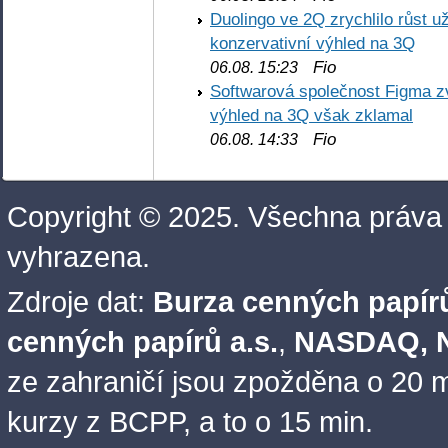
Duolingo ve 2Q zrychlilo růst už
konzervativní výhled na 3Q
Fio
06.08. 15:23
Softwarová společnost Figma z
výhled na 3Q však zklamal
Fio
06.08. 14:33
Copyright © 2025. Všechna práva
vyhrazena.
Zdroje dat:
Burza cenných papírů
cenných papírů a.s.
,
NASDAQ, N
ze zahraničí jsou zpožděna o 20 m
kurzy z BCPP, a to o 15 min.