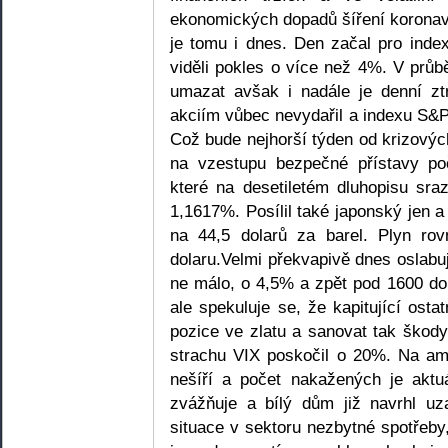
ekonomických dopadů šíření koronavi
je tomu i dnes. Den začal pro ind
viděli pokles o více než 4%. V průb
umazat avšak i nadále je denní zt
akciím vůbec nevydařil a indexu S&P
Což bude nejhorší týden od krizový
na vzestupu bezpečné přístavy po
které na desetiletém dluhopisu sr
1,1617%. Posílil také japonský jen 
na 44,5 dolarů za barel. Plyn ro
dolaru.Velmi překvapivě dnes oslabuj
ne málo, o 4,5% a zpět pod 1600 do
ale spekuluje se, že kapitující osta
pozice ve zlatu a sanovat tak škody.
strachu VIX poskočil o 20%. Na am
nešíří a počet nakažených je aktu
zvážňuje a bílý dům již navrhl uz
situace v sektoru nezbytné spotřeby,