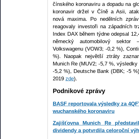
čínského koronaviru a dopadu na gl
koronavir držel v Číně a Asii, at
nová maxima. Po nedělních zprává
reagovaly investoři na západních t
Index DAX během týdne odepsal 12,4 
německý automobilový sektor 
Volkswagenu (VOW3; -0,2 %), Conti
%). Naopak největší ztráty zazna
Munich Re (MUV2; -5,7 %, výsledky
-5,2 %), Deutsche Bank (DBK; -5 %
2019
zde
).
Podnikové zprávy
BASF reportovala výsledky za 4QF
wuchanského koronaviru
Zajišťovna Munich Re představi
dividendy a potvrdila celoroční vý