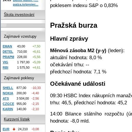
poklesem indexu S&P o 0,83%
paiza.io/projec...
Škola investování
Pražská burza
Zajímavé vzestupy
Hlavní zprávy
EMAN
43,00
+7,50
Měnová zásoba M2 (y-y)
(leden):
DETEL
710,00
+6,61
aktuální hodnota: 8,0 %
PRAPM
228,00
+5,56
VIG
1 797,00
+5,09
očekávání trhu: --
RBI
1 575,50
+4,61
předchozí hodnota: 7,1 %
Zajímavé poklesy
Očekávané události
SHELL
877,00
-10,33
NOKIA
200,00
-4,40
09:30 HSBC Index nákupních manaže
ATS
3 504,00
-2,56
trhu: 46,5, předchozí hodnota: 45,2
CZGCE
955,00
-2,15
KARIN
140,00
-2,10
14:00 Bilance státního rozpočtu (ú
Kurzovní lístek
hodnota: -8,0 mld.
EUR
24,210
-0,08