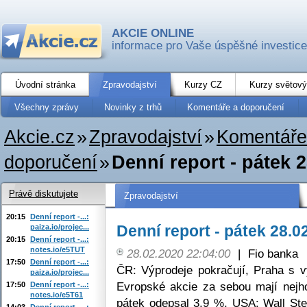
AKCIE ONLINE
informace pro Vaše úspěšné investice
Úvodní stránka
Zpravodajství
Kurzy CZ
Kurzy světový
Všechny zprávy
Novinky z trhů
Komentáře a doporučení
Akcie.cz
»
Zpravodajství
»
Komentáře
doporučení
»
Denní report - pátek 
Právě diskutujete
Zpravodajství
20:15
Denní report -...:
Denní report - pátek 28.0
paiza.io/projec...
20:15
Denní report -...:
notes.io/e5TUT
28.02.2020 22:04:00
|
Fio banka
17:50
Denní report -...:
ČR: Výprodeje pokračují, Praha s
paiza.io/projec...
Evropské akcie za sebou mají nejho
17:50
Denní report -...:
notes.io/e5T61
pátek odepsal 3,9 %, USA: Wall Ste
14:03
Denní report -...: