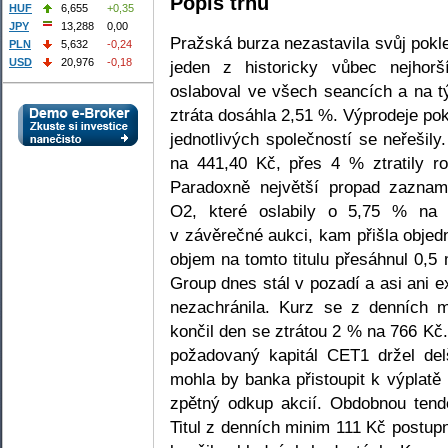
Popis trhu
HUF
6,655
+0,35
JPY
13,288
0,00
Pražská burza nezastavila svůj pokl
PLN
5,632
-0,24
USD
20,976
-0,18
jeden z historicky vůbec nejhor
oslaboval ve všech seancích a na t
ztráta dosáhla 2,51 %. Výprodeje po
jednotlivých společností se neřešil
na 441,40 Kč, přes 4 % ztratily ro
Paradoxně největší propad zazname
O2, které oslabily o 5,75 % na 
v závěrečné aukci, kam přišla objed
objem na tomto titulu přesáhnul 0,5
Group dnes stál v pozadí a asi ani ex
nezachránila. Kurz se z denních 
končil den se ztrátou 2 % na 766 Kč
požadovaný kapitál CET1 držel d
mohla by banka přistoupit k výplat
zpětný odkup akcií. Obdobnou tend
Titul z denních minim 111 Kč postupn