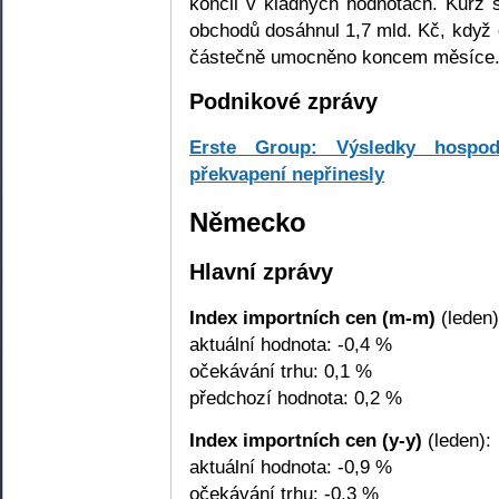
končil v kladných hodnotách. Kurz 
obchodů dosáhnul 1,7 mld. Kč, když
částečně umocněno koncem měsíc
Podnikové zprávy
Erste Group: Výsledky hospod
překvapení nepřinesly
Německo
Hlavní zprávy
Index importních cen (m-m)
(leden)
aktuální hodnota: -0,4 %
očekávání trhu: 0,1 %
předchozí hodnota: 0,2 %
Index importních cen (y-y)
(leden):
aktuální hodnota: -0,9 %
očekávání trhu: -0,3 %