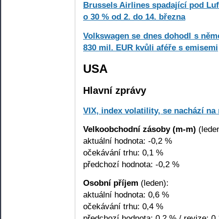
Brussels Airlines spadající pod Luf
o 30 % od 2. do 14. března
Volkswagen se dnes dohodl s něme
830 mil. EUR kvůli aféře s emisemi
USA
Hlavní zprávy
VIX, index volatility, se nachází n
Velkoobchodní zásoby (m-m)
(leden
aktuální hodnota: -0,2 %
očekávání trhu: 0,1 %
předchozí hodnota: -0,2 %
Osobní příjem
(leden):
aktuální hodnota: 0,6 %
očekávání trhu: 0,4 %
předchozí hodnota: 0,2 % / revize: 0