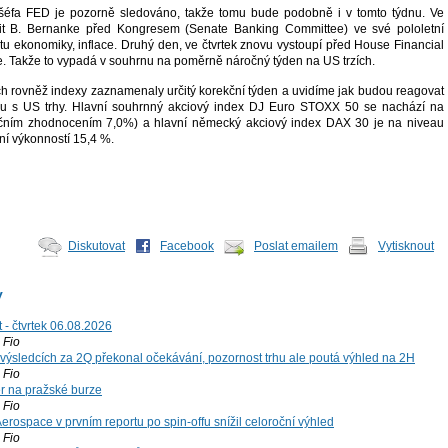
šéfa FED je pozorně sledováno, takže tomu bude podobně i v tomto týdnu. Ve
it B. Bernanke před Kongresem (Senate Banking Committee) ve své pololetní
tu ekonomiky, inflace. Druhý den, ve čtvrtek znovu vystoupí před House Financial
. Takže to vypadá v souhrnu na poměrně náročný týden na US trzích.
ch rovněž indexy zaznamenaly určitý korekční týden a uvidíme jak budou reagovat
olu s US trhy. Hlavní souhrnný akciový index DJ Euro STOXX 50 se nachází na
čním zhodnocením 7,0%) a hlavní německý akciový index DAX 30 je na niveau
ní výkonností 15,4 %.
Diskutovat
Facebook
Poslat emailem
Vytisknout
y
 - čtvrtek 06.08.2026
Fio
výsledcích za 2Q překonal očekávání, pozornost trhu ale poutá výhled na 2H
Fio
r na pražské burze
Fio
rospace v prvním reportu po spin-offu snížil celoroční výhled
Fio