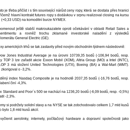
je třeba přičíst i s tím související nárůst ceny ropy, která se dostala přes hranici
ičemž hlavní kontrakt futures ropy s dodávkou v srpnu realizoval closing na kursu
l (+0,33 USD) na komoditní burze NYMEX.
omenout ještě slabší makroukazatele oproti očekávání v oblasti Retail Sales a
 sentimentu a rovněž trochu zklamané investorské naladění z výsledků
omerátu General Electric (GE).
exy amerických trhů se tak zastavily před novým obchodním týdnem následovně:
Dow Jones Industrial Average je na úrovni 10739,35 bodů (-106,94 bodů, resp.
y TOP 3 lze zařadit akcie Exxon Mobil (XOM), Altria Group (MO) a Intel (INTC),
LOP 3 má složení United Technologies (UTX), Boeing (BA) a Wal-Mart (WMT).
 zkorigoval o -3,2%.
aděný index Nasdaq Composite je na hodnotě 2037,35 bodů (-16,76 bodů, resp.
labení činí -4,3%.
dex Standard and Poor´s 500 se nachází na 1236,20 bodů (-6,09 bodů, resp. -0,5%)
atil -2,3%.
y si podržely solidní stavy a na NYSE se tak zobchodovalo celkem 1,7 mld kusů
o bylo 1,8 mld kusů akcií.
vyčlenit aerolinky, internety, počítačový hardware a dopravní společnosti jako