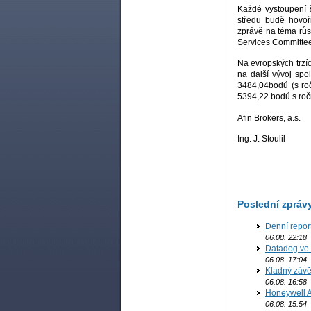
Každé vystoupení 
středu budě hovoř
zprávě na téma růs
Services Committee
Na evropských trzí
na další vývoj sp
3484,04bodů (s ro
5394,22 bodů s roč
Afin Brokers, a.s.
Ing. J. Stoulil
Poslední zpráv
Denní report
06.08. 22:18
Datadog ve 
06.08. 17:04
Kladný závě
06.08. 16:58
Honeywell Ae
06.08. 15:54