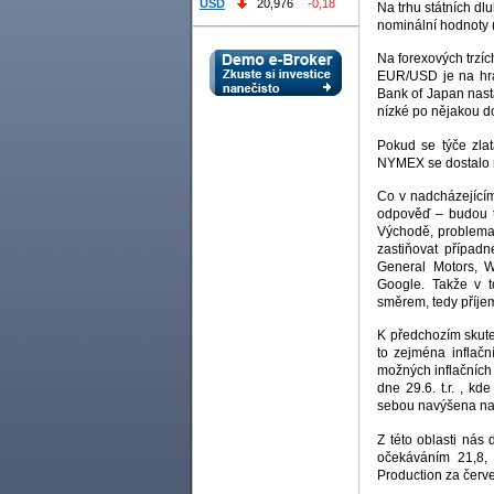
USD
20,976
-0,18
Na trhu státních d
nominální hodnoty 
Na forexových trzíc
EUR/USD je na hra
Bank of Japan nast
nízké po nějakou d
Pokud se týče zlat
NYMEX se dostalo n
Co v nadcházejícím
odpověď – budou to
Východě, problemat
zastiňovat případn
General Motors, W
Google. Takže v 
směrem, tedy příje
K předchozím skut
to zejména inflační
možných inflačních
dne 29.6. t.r. , k
sebou navýšena na 
Z této oblasti nás
očekáváním 21,8, 
Production za červ