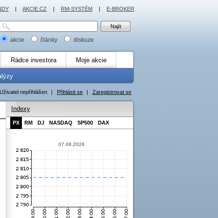
NDY
|
AKCIE.CZ
|
RM-SYSTÉM
|
E-BROKER
akcie
články
diskuze
Rádce investora
Moje akcie
alýzy
Uživatel nepřihlášen
|
Přihlásit se
|
Zaregistrovat se
Indexy
PX
RM
DJ
NASDAQ
SP500
DAX
07.08.2026