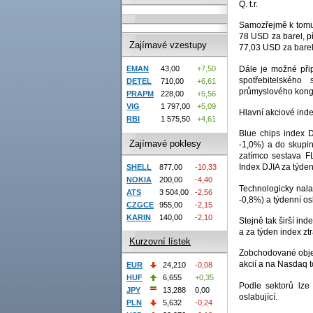
Q. t.r.
Samozřejmě k tomuto 
78 USD za barel, př
Zajímavé vzestupy
77,03 USD za bare
Dále je možné přip
EMAN
43,00
+7,50
spotřebitelského
DETEL
710,00
+6,61
průmyslového kongl
PRAPM
228,00
+5,56
VIG
1 797,00
+5,09
Hlavní akciové ind
RBI
1 575,50
+4,61
Blue chips index 
Zajímavé poklesy
-1,0%) a do skupin
zatímco sestava F
Index DJIA za týden
SHELL
877,00
-10,33
NOKIA
200,00
-4,40
Technologicky nal
ATS
3 504,00
-2,56
-0,8%) a týdenní os
CZGCE
955,00
-2,15
KARIN
140,00
-2,10
Stejně tak širší in
a za týden index ztr
Kurzovní lístek
Zobchodované objem
akcií a na Nasdaq t
EUR
24,210
-0,08
HUF
6,655
+0,35
Podle sektorů lze 
JPY
13,288
0,00
oslabující.
PLN
5,632
-0,24