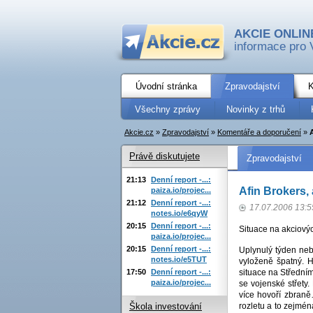
AKCIE ONLIN
informace pro 
Úvodní stránka
Zpravodajství
K
Všechny zprávy
Novinky z trhů
Akcie.cz
»
Zpravodajství
»
Komentáře a doporučení
»
A
Právě diskutujete
Zpravodajství
21:13
Denní report -...:
Afin Brokers, 
paiza.io/projec...
21:12
Denní report -...:
17.07.2006 13:5
notes.io/e6qyW
20:15
Denní report -...:
Situace na akciovýc
paiza.io/projec...
20:15
Denní report -...:
Uplynulý týden neby
notes.io/e5TUT
vyloženě špatný. 
17:50
Denní report -...:
situace na Středním
paiza.io/projec...
se vojenské střety.
více hovoří zbraně…
rozletu a to zejmé
Škola investování