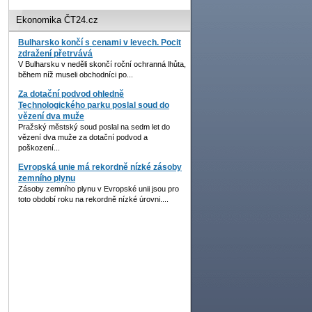
Ekonomika ČT24.cz
Bulharsko končí s cenami v levech. Pocit
zdražení přetrvává
V Bulharsku v neděli skončí roční ochranná lhůta,
během níž museli obchodníci po...
Za dotační podvod ohledně
Technologického parku poslal soud do
vězení dva muže
Pražský městský soud poslal na sedm let do
vězení dva muže za dotační podvod a
poškození...
Evropská unie má rekordně nízké zásoby
zemního plynu
Zásoby zemního plynu v Evropské unii jsou pro
toto období roku na rekordně nízké úrovni....