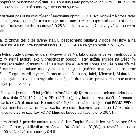
luhopisů se benchmarkový titul 10Y Treasury Note pohyboval na kursu 100 15/32 %
(+1/32 % nominální hodnoty) s výnosem 5,06 % p.a.
h si dolar posílil na dvoutýdenní maximum oproti EUR a JPY, konkrétně cross rates
nici 1,2648 a pom,ěr JPY/USD je na hranici 116,20. Japonská centrální banka
avila úrokovou sazbu na úroveň 0,25 % a signalizovala, že sazby zůstanou velmi
obu.
a, to znovu těžilo ze svého statutu bezpečného přístavu v době nejistoty a na
a kurs 668 USD za trojskou unci (+13,60 USD) a za týden posílilo o + 5,2%.
 týdnu bude ovlivňovat dále akciové trhy? Na tuto otázku je celkem jednoduchá
 ty stejné faktory jako v předchozím období. Tedy složitá situace na Středním
ika jaderného výzkumu v Iránu a zkoušky v Severní Koreji a to vše bude zřejmě
é dobré hospodářské reporty firem za 2. Q. t.r. (hlášení mají vydat např. firmy
ells Fargo, Merrill Lynch, Johnson and Johnson, Intel, Microsoft, Motorola a
tomto týdnu to zatím nevypadá na nějaké dramatické posuny zhodnocovacím
mným pro investory.
ečnostem je nutno přidat ještě poměrně bohatý týden na makroekonomická dataa
 ukazatele CPI (19.7. t.r.) a PPI (18.7. t.r.), kdy budeme znát další informace o
 tlacích v US ekonomice. Neméně důležitý bude i záznam z jednání FOMC FED ze
de byla benchmarková úroková sazba overnight banking rate již po 17. v řadě za
niveau 5,25 % p.a. Tzv. FOMC Minutes budou vyhlášeny dne 20.7. t.r.
 dnes čekají 3 položky makroukazatelů: NY Empire State Index za červenec 06 s
dále Capacity Utilization za červen 06 (čeká se 81,9%) a rovněž Industrial
en 06 s očekáváním hodnoty 0,4%.