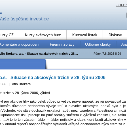
FIOFO
E
Vaše úspěšné investice
urzy CZ
Kurzy světových burz
Kurzovní lístek
Diskuse
Komentáře a doporučení
Firemní zprávy
Odborné články
An
fin Brokers, a.s. - Situace na akciových trzích v 28....
Pátek 7.8.2026 8:29
a.s. - Situace na akciových trzích v 28. týdnu 2006
5:00
|
Afin Brokers
h trzích v 28. týdnu 2006, výhled
l pro akciové trhy jako celek vůbec přívětivý, právě naopak lze jej považovat za
Hlavním důvodem nedobrého vývoje trhů a hlavních akciových indexů byla a je
 Východě, kde stále dochází k eskalaci napětí mezi Izraelem a Palestinou a množí
 Diplomatické úsilí pracuje na plné obrátky směrem k vyřešení konfliktu, ale zatím
….A to je ten zásadní faktor – faktor nejistoty a obav, který brzdí akciové trhy v
na v období reportů hospodářských výsledků veřejně obchodovatelných firem za 2.