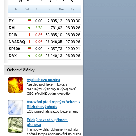
1d
5d
1m
3m
6m
1y
PX
0,00
2 805,12
08:00:30
RM
+2,78
781,62
06.08.26
DJIA
-0,85
53 885,10
06.08.26
NASDAQ
-0,06
26 348,35
07.08.26
SP500
0,00
4 357,73
22.09.21
DAX
+0,05
26 140,13
06.08.26
Odborné články
Výsledková sezóna
Nasdaq pod tlakem, luxus s
rozdílnými výsledky a vývoj akcií
CSG před klíčovými výsledky
Varování před ropným šokem z
Blízkého východu
ECB ponechala sazby beze změny
Etický hazard v přímém
přenosu
Trumpovy další dokumenty odhalují
zběsilé tempo obchodování na burze