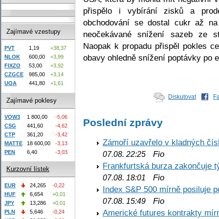
přispělo i vybírání zisků a pro
obchodování se dostal cukr až na
Zajímavé vzestupy
neočekávané snížení sazeb ze st
Naopak k propadu přispěl pokles ce
PVT
1,19
+38,37
obavy ohledně snížení poptávky po e
NLOK
600,00
+3,99
FIXZO
53,00
+3,92
CZGCE
985,00
+3,14
UQA
441,80
+1,61
Diskutovat
F
Zajímavé poklesy
VOW3
1 800,00
-5,06
Poslední zprávy
CSG
441,60
-4,62
CTP
361,20
-3,42
Zámoří uzavřelo v kladných č
MATTE
18 600,00
-3,13
PEN
6,40
-3,03
Fio
07.08. 22:25
Frankfurtská burza zakončuje 
Kurzovní lístek
Fio
07.08. 18:01
EUR
24,265
-0,22
Index S&P 500 mírně posiluje p
HUF
6,654
+0,01
Fio
07.08. 15:49
JPY
13,286
+0,01
Americké futures kontrakty mírn
PLN
5,646
-0,24