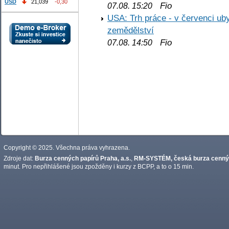
USD
21,039
-0,30
Fio
07.08. 15:20
USA: Trh práce - v červenci ub
zemědělství
Fio
07.08. 14:50
Copyright © 2025. Všechna práva vyhrazena.
Zdroje dat:
Burza cenných papírů Praha, a.s.
,
RM-SYSTÉM, česká burza cennýc
minut. Pro nepřihlášené jsou zpožděny i kurzy z BCPP, a to o 15 min.