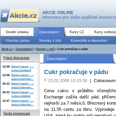
AKCIE ONLINE
informace pro Vaše úspěšné investice
Úvodní stránka
Zpravodajství
Kurzy CZ
Kurzy světový
Všechny zprávy
Novinky z trhů
Komentáře a doporučení
Akcie.cz
»
Zpravodajství
»
Novinky z trhů
»
Cukr pokračuje v pádu
Právě diskutujete
Zpravodajství
12:58
Denní report -...:
Cukr pokračuje v pádu
notes.io/e6ay9
12:58
Denní report -...:
paiza.io/projec...
23.01.2008 10:15:59
|
Colosseum,
20:33
Denní report -...:
paiza.io/projec...
Cena cukru v průběhu včerejšího
20:33
Denní report -...:
Exchange zažila další pád, přiče
notes.io/e6iyb
12:47
Denní report -...:
nejhorší za 7 měsíců. Březnový kontr
paiza.io/projec...
na 11,55 centu za libru. Výprodej
Škola investování
USA, která by mohla mít negativní v