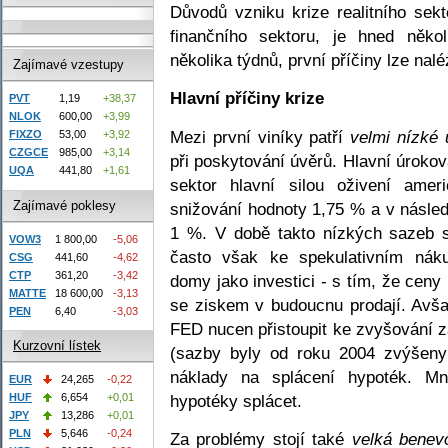
Důvodů vzniku krize realitního sek
finančního sektoru, je hned něko
několika týdnů, první příčiny lze nalé
Zajímavé vzestupy
Hlavní příčiny krize
PVT
1,19
+38,37
NLOK
600,00
+3,99
Mezi první viníky patří
velmi nízké 
FIXZO
53,00
+3,92
CZGCE
985,00
+3,14
při poskytování úvěrů. Hlavní úrokov
UQA
441,80
+1,61
sektor hlavní silou oživení amer
Zajímavé poklesy
snižování hodnoty 1,75 % a v násled
1 %. V době takto nízkých sazeb s
VOW3
1 800,00
-5,06
často však ke spekulativním náku
CSG
441,60
-4,62
CTP
361,20
-3,42
domy jako investici - s tím, že ceny
MATTE
18 600,00
-3,13
se ziskem v budoucnu prodají. Avša
PEN
6,40
-3,03
FED nucen přistoupit ke zvyšování 
Kurzovní lístek
(sazby byly od roku 2004 zvýšeny
náklady na splácení hypoték. M
EUR
24,265
-0,22
hypotéky splácet.
HUF
6,654
+0,01
JPY
13,286
+0,01
PLN
5,646
-0,24
Za problémy stojí také
velká benev