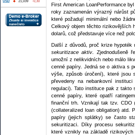
USD
21,039
-0,30
First American LoanPerformance byl
roky zaznamenán výrazný nárůst pů
které požadují minimální nebo žádn
Celkový objem těchto rizikovějších 
dolarů, což představuje více než pol
Další z důvodů, proč krize hypoték 
sekuritizace aktiv
. Zjednodušeně ře
umožní z nelikvidních nebo málo likv
cenné papíry. Jedná se o aktiva s p
výše, způsob úročení), které jsou 
převedeny na nebankovní instituc
regulaci). Tato instituce pak z takt
cenné papíry, které opatří ratinge
finanční trh. Vznikají tak tzv. CDO 
(collateralized loan obligation) atd
papíry (jejich splátky) se často s
sekuritizaci. Díky procesu sekurit
které vznikly na základě rizikových