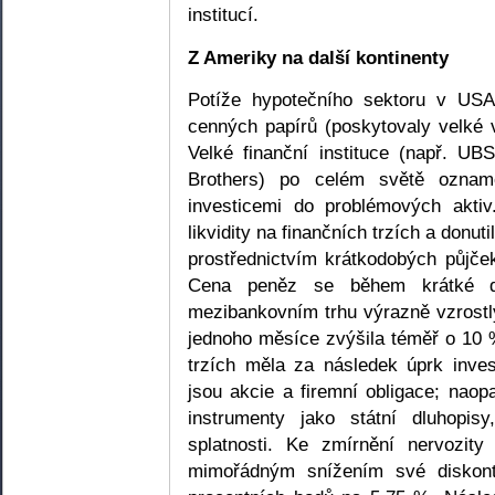
institucí.
Z Ameriky na další kontinenty
Potíže hypotečního sektoru v USA
cenných papírů (poskytovaly velké 
Velké finanční instituce (např. UB
Brothers) po celém světě oznam
investicemi do problémových aktiv
likvidity na finančních trzích a donu
prostřednictvím krátkodobých půjček
Cena peněz se během krátké d
mezibankovním trhu výrazně vzrost
jednoho měsíce zvýšila téměř o 10 
trzích měla za následek úprk invest
jsou akcie a firemní obligace; nao
instrumenty jako státní dluhopi
splatnosti. Ke zmírnění nervozity
mimořádným snížením své diskont