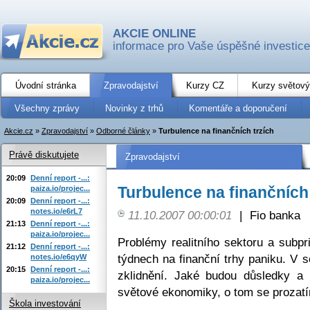
AKCIE ONLINE
informace pro Vaše úspěšné investice
Úvodní stránka
Zpravodajství
Kurzy CZ
Kurzy světový
Všechny zprávy
Novinky z trhů
Komentáře a doporučení
Akcie.cz
»
Zpravodajství
»
Odborné články
»
Turbulence na finančních trzích
Právě diskutujete
Zpravodajství
20:09
Denní report -...:
Turbulence na finančních 
paiza.io/projec...
20:09
Denní report -...:
notes.io/e6rL7
11.10.2007 00:00:01
|
Fio banka
21:13
Denní report -...:
paiza.io/projec...
Problémy realitního sektoru a subp
21:12
Denní report -...:
týdnech na finanční trhy paniku. V
notes.io/e6qyW
20:15
Denní report -...:
zklidnění. Jaké budou důsledky a 
paiza.io/projec...
světové ekonomiky, o tom se prozatí
Škola investování