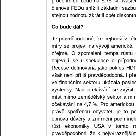
procentních bodů na 5,75 %. Násl
členové FEDu snížili základní sazbu
stejnou hodnotu zkrátili opět diskont
Co bude dál?
Je pravděpodobné, že nejhorší z té
míry se projeví na vývoji americké,
zřejmé. O zpomalení tempa růstu 
objevují se i spekulace o případn
Recese definovaná jako pokles HDP 
však není příliš pravděpodobná. I 
ve finančním sektoru ukázala posled
výsledky. Nad očekávání se zvýšil
míst mimo zemědělský sektor a mír
očekávání na 4,7 %. Pro americkou 
právě spotřebou obyvatel, je to po
obnova důvěry a zmírnění podmíne
růst ekonomiky USA v tomto r
pravděpodobné, že k nejvýraznějším