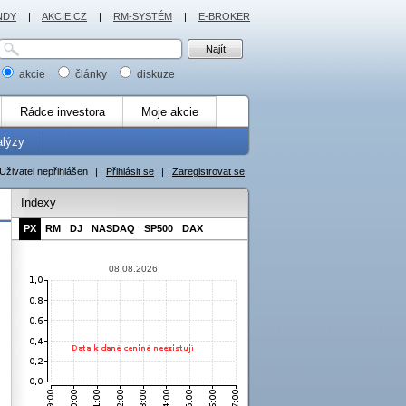
NDY
|
AKCIE.CZ
|
RM-SYSTÉM
|
E-BROKER
akcie
články
diskuze
Rádce investora
Moje akcie
alýzy
Uživatel nepřihlášen
|
Přihlásit se
|
Zaregistrovat se
Indexy
PX
RM
DJ
NASDAQ
SP500
DAX
08.08.2026