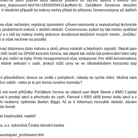
fset=8) jsem poprvé letos takticky přeběhl do byčího tábora v květnu (viz
/zpravy_doporuceni.itml?id=18500058411&offset=3). Začátkem července zkouším
. V ideálním případě by indexy mohly přidat do přelomu července/srpna až dalších
a však nečekám, registruji zpomalení oživení ekonomik a nepodceňuji technické
 o problémech indexů v delším období. Červencovou euforii by tak mohlo vystřídat
ění a v září by indexy mohly dokonce dosáhnout letošních nových minim. „Snůšku“
ů si však nechme na později.
ínají bláznivou jízdu nahoru a dolů, plnou nástrah a falešných signálů. Stejně jako
1040 bodů na SP500 koncem června, tak stejně tak může být potenciální letní rally
 pro rodící se býky. Proto nezapomenout včas vystupovat. Pro větší konzervativce
klidné setrvání v cash, jelikož nižší ceny se ve střednědobém horizontu dají
ční přesvědčení, divoce se zmítá v pohybech, nálady se rychle mění. Možná nám
něco sdělit - nebo je to jen forma nového normálu?
 má nové přírůstky. Počátkem června se objevil pan Mark Steele z BMO Capital
val k prodeji akcií a přechodu do cash. Pánové z RBS věští konec kultu akcií a z
hl nedávný optimista Barton Biggs. Ač je k hibernaci nezvyklé období, dávám
éto formě.
vel Hadroušek, makléř
a, a.s. vykonává Česká národní banka.
ravodajstvi_prohlaseni.itml