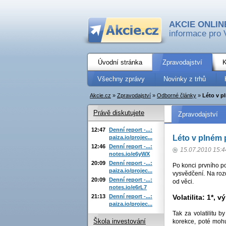
AKCIE ONLIN
informace pro 
Úvodní stránka
Zpravodajství
K
Všechny zprávy
Novinky z trhů
Akcie.cz
»
Zpravodajství
»
Odborné články
»
Léto v p
Právě diskutujete
Zpravodajství
12:47
Denní report -...:
Léto v plném 
paiza.io/projec...
12:46
Denní report -...:
15.07.2010 15:4
notes.io/e6yWX
20:09
Denní report -...:
Po konci prvního po
paiza.io/projec...
vysvědčení. Na roz
20:09
Denní report -...:
od věci.
notes.io/e6rL7
21:13
Denní report -...:
Volatilita: 1*,
paiza.io/projec...
Tak za volatilitu 
Škola investování
korekce, poté mohu