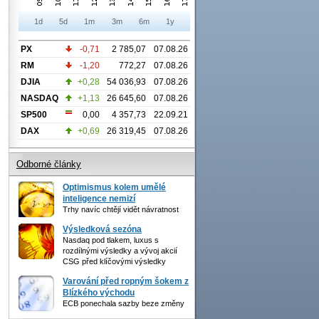
1d
5d
1m
3m
6m
1y
PX
-0,71
2 785,07
07.08.26
RM
-1,20
772,27
07.08.26
DJIA
+0,28
54 036,93
07.08.26
NASDAQ
+1,13
26 645,60
07.08.26
SP500
0,00
4 357,73
22.09.21
DAX
+0,69
26 319,45
07.08.26
Odborné články
Optimismus kolem umělé
inteligence nemizí
Trhy navíc chtějí vidět návratnost
Výsledková sezóna
Nasdaq pod tlakem, luxus s
rozdílnými výsledky a vývoj akcií
CSG před klíčovými výsledky
Varování před ropným šokem z
Blízkého východu
ECB ponechala sazby beze změny