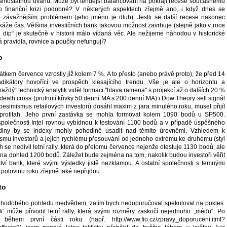
samostatnou úvahu. Může být tehdejší balancování na pokraji recese současnému
o finanční krizi podobné? V některých aspektech zřejmě ano, i když dnes se
 závažnějším problémem (jeho jméno je dluh). Jestli se další recese nakonec
 ukáže čas. Většina investičních bank takovou možnost zavrhuje (stejně jako v roce
e dip“ je skutečně v historii málo vídaná věc. Ale nežijeme náhodou v historické
 pravidla, rovnice a poučky nefungují?
o
tkem července vzrostly již kolem 7 %. A to přesto (anebo právě proto), že před 14
ndikátory hovořící ve prospěch klesajícího trendu. Vše je ale o horizontu a
aždý“ technický analytik viděl formaci "hlava ramena" s projekcí až o dalších 20 %
v. death cross (protnutí křivky 50 denní MA s 200 denní MA) i Dow Theory sell signál
 pesimismus retailových investorů dosáhl maxim z jara minulého roku, musel přijít
ý protitah. Jeho první zastávka se mohla formovat kolem 1090 bodů u SP500.
polečnosti Intel rovnou vybídnou k testování 1100 bodů a v případě úspěšného
adiny by se indexy mohly pohodlně usadit nad těmito úrovněmi. Vzhledem k
u investorů a jejich rychlému přesouvání od jednoho extrému ke druhému (styl
ch se nedivil letní rally, která do přelomu července nejenže otestuje 1130 bodů, ale
na dohled 1200 bodů. Záležet bude zejména na tom, nakolik budou investoři věřit
ctví bank, které svými výsledky jistě nezklamou. A ostatní společnosti s temnými
polovinu roku zřejmě také nepřijdou.
to
uhodobého pohledu medvědem, zatím bych nedoporučoval spekulovat na pokles.
di“ může přivodit letní rally, která svými rozměry zaskočí nejednoho „méďu“. Po
 během první části roku (např. http://www.fio.cz/zpravy_doporuceni.itml?