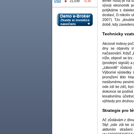
téměř nula) je na 
USD
21,039
-0,30
vývoji ekonomik p
potýkáme s daleko
dostaví, či nikoliv
2007). Tzv. „doubl
době, kdy zavedená
Technicky vzat
Akciové indexy počá
dny se objevily i
načasování. Když „k
níže, objevil se tz
(prodejní signál) a
„zákonitě“ růstov
Výborné výsledky s
proražení této hl
nedávnému pesimism
ode zdi ke zdi), by
dokonce se podívá 
kreativnímu účetni
výhledy pro druhou 
Strategie pro lé
Ač zůstávám z dlo
Styl „ode zdi ke z
aktivním strašení