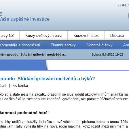
FIOFO
E
Vaše úspěšné investice
urzy CZ
Kurzy světových burz
Kurzovní lístek
Diskuse
Komentáře a doporučení
Firemní zprávy
Odborné články
An
lném proudu: Střídání grilování medvědů a...
Sobota 8.8.2026 19:02
proudu: Střídání grilování medvědů a býků?
4:24
|
Fio banka
loletí a stále ještě na začátku prázdnin se sluší udělit akciovým trhům známku na
díl od školáků to sice nebude konečné vysvědčení, ale pololetní účtování nebude
 výkonnost podstatně horší
by si trhy určitě zasloužily jedničku s hvězdičkou: na přelomu ledna a února 10%
tná jarní rally vynesla trhy na nová roční maxima, když rozdíl mezi minimem a