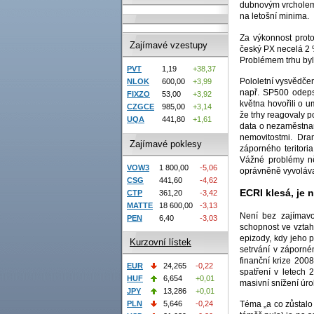
dubnovým vrcholem 
na letošní minima.
Za výkonnost proto
Zajímavé vzestupy
český PX necelá 2 
Problémem trhu bylo
PVT
1,19
+38,37
Pololetní vysvědče
NLOK
600,00
+3,99
např. SP500 odepsa
FIXZO
53,00
+3,92
května hovořili o u
CZGCE
985,00
+3,14
že trhy reagovaly 
UQA
441,80
+1,61
data o nezaměstnan
nemovitostmi. Dra
Zajímavé poklesy
záporného teritori
Vážné problémy ně
VOW3
1 800,00
-5,06
oprávněně vyvoláva
CSG
441,60
-4,62
ECRI klesá, je 
CTP
361,20
-3,42
MATTE
18 600,00
-3,13
Není bez zajímav
PEN
6,40
-3,03
schopnost ve vztah
epizody, kdy jeho 
Kurzovní lístek
setrvání v záporné
finanční krize 200
EUR
24,265
-0,22
spatření v letech
HUF
6,654
+0,01
masivní snížení úr
JPY
13,286
+0,01
Téma „a co zůstalo
PLN
5,646
-0,24