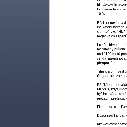
id=18000056856&of
http://www.fio.cz
tuto variantu znovu
10 %.
Růst na nová maxim
indikátory hovořící
srpnové vystřízliv
negativních aspekt
Letošní trhy připom
byl falešný průlom 
nad 1120 bodů pastí
se dá naordinovat 
předpokládat.
Trhu chybí investi
tím „pan trh“ chce 
PS. Tábor medvědů
Markets, když urgo
býčího stáda sebě
prozatím přednost t
Fio banka, a.s., Pa
Dozor nad Fio bank
http://www.fio.cz/zp