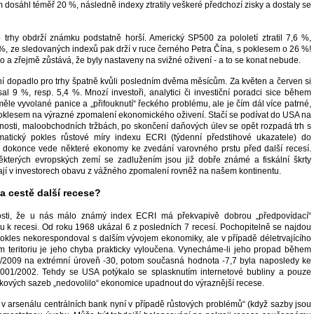
dosáhl téměř 20 %, následně indexy ztratily veškeré předchozí zisky a dostaly se
 trhy obdrží známku podstatně horší. Americký SP500 za pololetí ztratil 7,6 %,
%, ze sledovaných indexů pak drží v ruce černého Petra Čína, s poklesem o 26 %!
 a zřejmě zůstává, že byly nastaveny na svižné oživení - a to se konat nebude.
ní dopadlo pro trhy špatně kvůli posledním dvěma měsícům. Za květen a červen si
l 9 %, resp. 5,4 %. Mnozí investoři, analytici či investiční poradci sice během
měle vyvolané panice a „přifouknutí“ řeckého problému, ale je čím dál více patrné,
poklesem na výrazné zpomalení ekonomického oživení. Stačí se podívat do USA na
osti, maloobchodních tržbách, po skončení daňových úlev se opět rozpadá trh s
matický pokles růstové míry indexu ECRI (týdenní předstihové ukazatele) do
a dokonce vede některé ekonomy ke zvedání varovného prstu před další recesí.
kterých evropských zemí se zadlužením jsou již dobře známé a fiskální škrty
jí v investorech obavu z vážného zpomalení rovněž na našem kontinentu.
na cestě další recese?
osti, že u nás málo známý index ECRI má překvapivě dobrou „předpovídací“
u k recesi. Od roku 1968 ukázal 6 z posledních 7 recesí. Pochopitelně se najdou
pokles nekorespondoval s dalším vývojem ekonomiky, ale v případě déletrvajícího
m teritoriu je jeho chyba prakticky vyloučena. Vynecháme-li jeho propad během
8/2009 na extrémní úroveň -30, potom současná hodnota -7,7 byla naposledy ke
 2001/2002. Tehdy se USA potýkalo se splasknutím internetové bubliny a pouze
okových sazeb „nedovolilo“ ekonomice upadnout do výraznější recese.
 v arsenálu centrálních bank nyní v případě růstových problémů“ (když sazby jsou