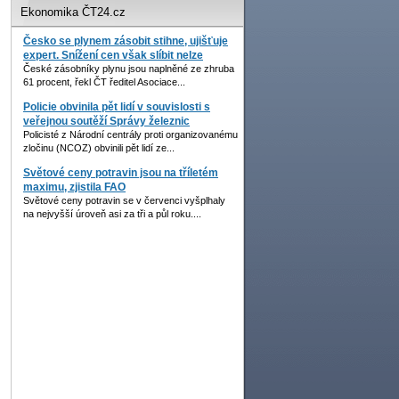
Ekonomika ČT24.cz
Česko se plynem zásobit stihne, ujišťuje
expert. Snížení cen však slíbit nelze
České zásobníky plynu jsou naplněné ze zhruba
61 procent, řekl ČT ředitel Asociace...
Policie obvinila pět lidí v souvislosti s
veřejnou soutěží Správy železnic
Policisté z Národní centrály proti organizovanému
zločinu (NCOZ) obvinili pět lidí ze...
Světové ceny potravin jsou na tříletém
maximu, zjistila FAO
Světové ceny potravin se v červenci vyšplhaly
na nejvyšší úroveň asi za tři a půl roku....