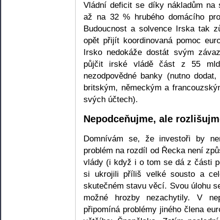
Vládní deficit se díky nákladům na
až na 32 % hrubého domácího prod
Budoucnost a solvence Irska tak 
opět přijít koordinovaná pomoc eu
Irsko nedokáže dostát svým záva
půjčit irské vládě část z 55 ml
nezodpovědné banky (nutno dodat,
britským, německým a francouzským
svých účtech).
Nepodceňujme, ale rozlišujm
Domnívám se, že investoři by nem
problém na rozdíl od Řecka není zp
vlády (i když i o tom se dá z části p
si ukrojili příliš velké sousto a 
skutečném stavu věcí. Svou úlohu seh
možné hrozby nezachytily. V ne
připomíná problémy jiného člena eu