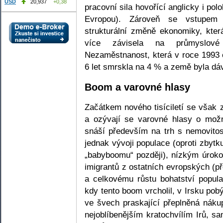
USD
20,937
+0,38
pracovní sila hovořící anglicky i p
Evropou). Zároveň se vstupem 
strukturální změně ekonomiky, kter
více závisela na průmyslové
Nezaměstnanost, která v roce 1993 
6 let smrskla na 4 % a země byla dá
Boom a varovné hlasy
Začátkem nového tisíciletí se však 
a ozývají se varovné hlasy o možn
snáší především na trh s nemovitost
jednak vývoji populace (oproti zbyt
„babyboomu“ později), nízkým úrok
imigrantů z ostatních evropských (p
a celkovému růstu bohatství popul
kdy tento boom vrcholil, v Irsku po
ve švech praskající přeplněná nákup
nejoblíbenějším kratochvílím Irů, s