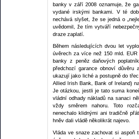
banky v září 2008 oznamuje, že ga
vydané irskými bankami. V té době
nechává slyšet, že se jedná o „nejle
uvědomil, že tím vytváří nebezpečn
draze zaplatí.
Během následujících dvou let vyplo
úvěrech za více než 150 mld. EUR 
banky z peněz daňových poplatník
předchozí garance obnoví důvěru a
ukazují jako liché a postupně do tře
Allied Irish Bank, Bank of Ireland)
Je otázkou, jestli je tato suma ko
vládní odhady nákladů na sanaci něk
vždy směrem nahoru. Toto rozč
nenechalo klidnými ani tradičně přát
hněv dali vládě několikrát najevo.
Vláda ve snaze zachovat si aspoň tr