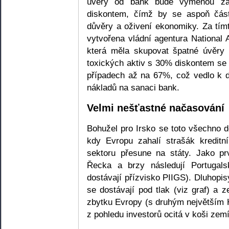
úvěry od bank bude výměnou za p
diskontem, čímž by se aspoň část
důvěry a oživení ekonomiky. Za tí
vytvořena vládní agentura Nationa
která měla skupovat špatné úvěry
toxických aktiv s 30% diskontem se
případech až na 67%, což vedlo k 
nákladů na sanaci bank.
Velmi nešťastné načasování
Bohužel pro Irsko se toto všechno 
kdy Evropu zahalí strašák kreditn
sektoru přesune na státy. Jako pr
Řecka a brzy následují Portugalsk
dostávají přízvisko PIIGS). Dluhopisy
se dostávají pod tlak (viz graf) a 
zbytku Evropy (s druhým největším
z pohledu investorů ocitá v koši zemí