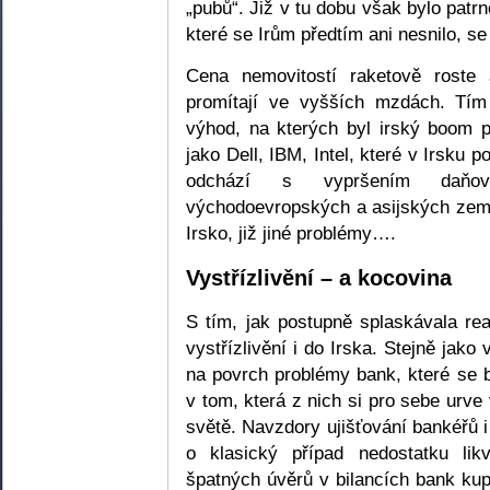
„pubů“. Již v tu dobu však bylo patr
které se Irům předtím ani nesnilo, se
Cena nemovitostí raketově roste 
promítají ve vyšších mzdách. Tím
výhod, na kterých byl irský boom 
jako Dell, IBM, Intel, které v Irsku 
odchází s vypršením daňov
východoevropských a asijských zem
Irsko, již jiné problémy….
Vystřízlivění – a kocovina
S tím, jak postupně splaskávala real
vystřízlivění i do Irska. Stejně jako
na povrch problémy bank, které se
v tom, která z nich si pro sebe urve
světě. Navzdory ujišťování bankéřů i
o klasický případ nedostatku likv
špatných úvěrů v bilancích bank kup