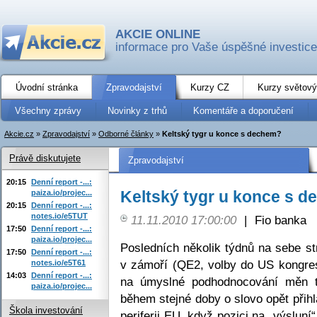
AKCIE ONLINE
informace pro Vaše úspěšné investice
Úvodní stránka
Zpravodajství
Kurzy CZ
Kurzy světový
Všechny zprávy
Novinky z trhů
Komentáře a doporučení
Akcie.cz
»
Zpravodajství
»
Odborné články
»
Keltský tygr u konce s dechem?
Právě diskutujete
Zpravodajství
20:15
Denní report -...:
Keltský tygr u konce s 
paiza.io/projec...
20:15
Denní report -...:
notes.io/e5TUT
11.11.2010 17:00:00
|
Fio banka
17:50
Denní report -...:
paiza.io/projec...
Posledních několik týdnů na sebe st
17:50
Denní report -...:
v zámoří (QE2, volby do US kongresu
notes.io/e5T61
14:03
Denní report -...:
na úmyslné podhodnocování měn t
paiza.io/projec...
během stejné doby o slovo opět přih
Škola investování
periferii EU, když pozici na „výsluní“