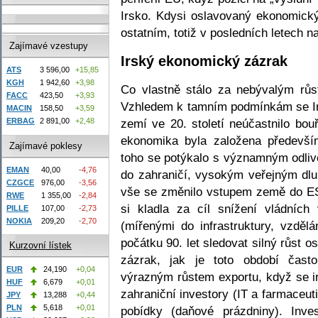
Irsko. Kdysi oslavovaný ekonomický
ostatním, totiž v posledních letech na
Zajímavé vzestupy
Irský ekonomický zázrak
ATS
3 596,00
+15,85
KGH
1 942,60
+3,98
Co vlastně stálo za nebývalým růs
FACC
423,50
+3,93
Vzhledem k tamním podmínkám se Ir
MACIN
158,50
+3,59
ERBAG
2 891,00
+2,48
zemí ve 20. století neúčastnilo bouř
ekonomika byla založena předevš
Zajímavé poklesy
toho se potýkalo s významným odliv
EMAN
40,00
-4,76
do zahraničí, vysokým veřejným dlu
CZGCE
976,00
-3,56
vše se změnilo vstupem země do ES
RWE
1 355,00
-2,84
si kladla za cíl snížení vládníc
PILLE
107,00
-2,73
NOKIA
209,20
-2,70
(mířenými do infrastruktury, vzděl
počátku 90. let sledovat silný růst 
Kurzovní lístek
zázrak, jak je toto období čast
EUR
24,190
+0,04
výrazným růstem exportu, když se ir
HUF
6,679
+0,01
zahraniční investory (IT a farmaceut
JPY
13,288
+0,44
PLN
5,618
+0,01
pobídky (daňové prázdniny). Inves