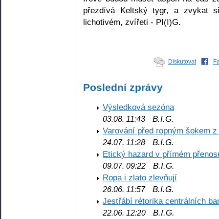
přezdívá Keltský tygr, a zvykat 
lichotivém, zvířeti - PI(I)G.
Diskutovat
F
Poslední zprávy
Výsledková sezóna
B.I.G.
03.08. 11:43
Varování před ropným šokem z
B.I.G.
24.07. 11:28
Etický hazard v přímém přenos
B.I.G.
09.07. 09:22
Ropa i zlato zlevňují
B.I.G.
26.06. 11:57
Jestřábí rétorika centrálních b
B.I.G.
22.06. 12:20