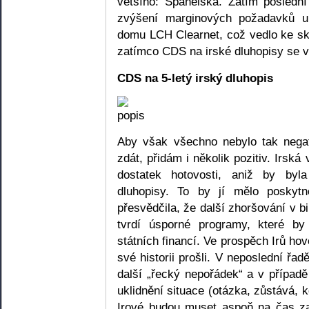
většího: Španělska. Zatím poslední
zvýšení marginových požadavků u 
domu LCH Clearnet, což vedlo ke s
zatímco CDS na irské dluhopisy se v
CDS na 5-letý irský dluhopis
Aby však všechno nebylo tak negat
zdát, přidám i několik pozitiv. Irsk
dostatek hotovosti, aniž by by
dluhopisy. To by jí mělo poskytn
přesvědčila, že další zhoršování v bi
tvrdí úsporné programy, které b
státních financí. Ve prospěch Irů hov
své historii prošli. V neposlední řa
další „řecký nepořádek“ a v případ
uklidnění situace (otázka, zůstává,
Irové budou muset aspoň na čas za