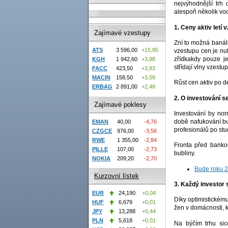
nejvýhodnější trh 
alespoň několik vod
1. Ceny aktiv letí 
Zajímavé vzestupy
Zní to možná banáln
ATS
3 596,00
+15,85
vzestupu cen je nu
zřídkakdy pouze je
KGH
1 942,60
+3,98
střídají vlny vzestu
FACC
423,50
+3,93
MACIN
158,50
+3,59
Růst cen aktiv po d
ERBAG
2 891,00
+2,48
2. O investování s
Zajímavé poklesy
Investování by nor
době nafukování bu
EMAN
40,00
-4,76
profesionálů po stu
CZGCE
976,00
-3,56
RWE
1 355,00
-2,84
Fronta před banko
PILLE
107,00
-2,73
bubliny.
NOKIA
209,20
-2,70
Bude roku 2
Kurzovní lístek
3. Každý investor s
EUR
24,190
+0,04
Díky optimistickému
HUF
6,679
+0,01
žen v domácnosti, k
JPY
13,288
+0,44
PLN
5,618
+0,01
Na býčím trhu sic