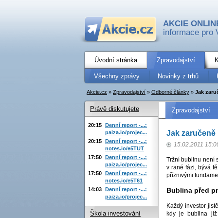
AKCIE ONLIN
informace pro 
Úvodní stránka
Zpravodajství
K
Všechny zprávy
Novinky z trhů
Akcie.cz
»
Zpravodajství
»
Odborné články
»
Jak zaru
Právě diskutujete
Zpravodajství
20:15
Denní report -...:
Jak zaručeně 
paiza.io/projec...
20:15
Denní report -...:
15.02.2011 15:0
notes.io/e5TUT
17:50
Denní report -...:
Tržní bublinu není 
paiza.io/projec...
v rané fázi, bývá 
17:50
Denní report -...:
příznivými fundamen
notes.io/e5T61
14:03
Denní report -...:
Bublina před p
paiza.io/projec...
Každý investor jist
Škola investování
kdy je bublina ji