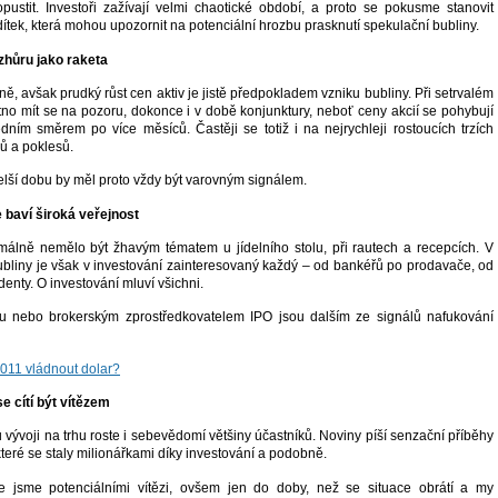
opustit. Investoři zažívají velmi chaotické období, a proto se pokusme stanovit
ítek, která mohou upozornit na potenciální hrozbu prasknutí spekulační bubliny.
vzhůru jako raketa
ě, avšak prudký růst cen aktiv je jistě předpokladem vzniku bubliny. Při setrvalém
tno mít se na pozoru, dokonce i v době konjunktury, neboť ceny akcií se pohybují
dním směrem po více měsíců. Častěji se totiž i na nejrychleji rostoucích trzích
pů a poklesů.
elší dobu by měl proto vždy být varovným signálem.
e baví široká veřejnost
málně nemělo být žhavým tématem u jídelního stolu, při rautech a recepcích. V
bliny je však v investování zainteresovaný každý – od bankéřů po prodavače, od
denty. O investování mluví všichni.
u nebo brokerským zprostředkovatelem IPO jsou dalším ze signálů nafukování
011 vládnout dolar?
e cítí být vítězem
 vývoji na trhu roste i sebevědomí většiny účastníků. Noviny píší senzační příběhy
teré se staly milionářkami díky investování a podobně.
e jsme potenciálními vítězi, ovšem jen do doby, než se situace obrátí a my