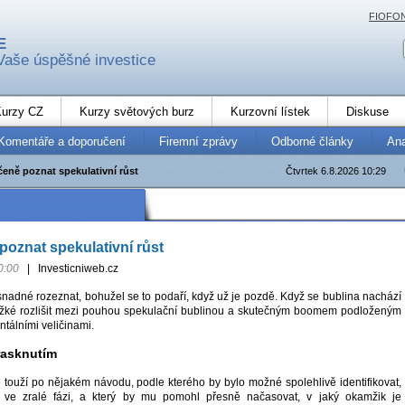
FIOFO
E
Vaše úspěšné investice
urzy CZ
Kurzy světových burz
Kurzovní lístek
Diskuse
Komentáře a doporučení
Firemní zprávy
Odborné články
An
čeně poznat spekulativní růst
Čtvrtek 6.8.2026 10:29
poznat spekulativní růst
0:00
|
Investicniweb.cz
snadné rozeznat, bohužel se to podaří, když už je pozdě. Když se bublina nachází
těžké rozlišit mezi pouhou spekulační bublinou a skutečným boomem podloženým
tálními veličinami.
rasknutím
ě touží po nějakém návodu, podle kterého by bylo možné spolehlivě identifikovat,
ž ve zralé fázi, a který by mu pomohl přesně načasovat, v jaký okamžik je