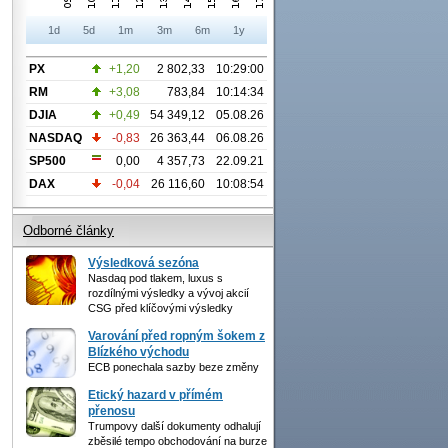
1d
5d
1m
3m
6m
1y
PX
+1,20
2 802,33
10:29:00
RM
+3,08
783,84
10:14:34
DJIA
+0,49
54 349,12
05.08.26
NASDAQ
-0,83
26 363,44
06.08.26
SP500
0,00
4 357,73
22.09.21
DAX
-0,04
26 116,60
10:08:54
Odborné články
Výsledková sezóna
Nasdaq pod tlakem, luxus s
rozdílnými výsledky a vývoj akcií
CSG před klíčovými výsledky
Varování před ropným šokem z
Blízkého východu
ECB ponechala sazby beze změny
Etický hazard v přímém
přenosu
Trumpovy další dokumenty odhalují
zběsilé tempo obchodování na burze