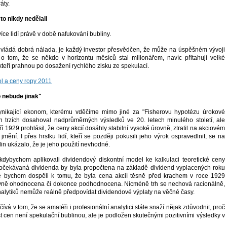
áty.
o to nikdy nedělali
více lidí právě v době nafukování bubliny.
evládá dobrá nálada, je každý investor přesvědčen, že může na úspěšném vývoji
 o tom, že se někdo v horizontu měsíců stal milionářem, navíc přitahují velké
teří prahnou po dosažení rychlého zisku ze spekulací.
l a ceny ropy 2011
o nebude jinak"
 vynikající ekonom, kterému vděčíme mimo jiné za "Fisherovu hypotézu úrokové
h trzích dosahoval nadprůměrných výsledků ve 20. letech minulého století, ale
ří 1929 prohlásil, že ceny akcií dosáhly stabilní vysoké úrovně, ztratil na akciovém
jmění. I přes hrstku lidí, kteří se později pokusili jeho výrok ospravedlnit, se na
in ukázalo, že je jeho použití nevhodné.
dybychom aplikovali dividendový diskontní model ke kalkulaci teoretické ceny
(očekávaná dividenda by byla propočtena na základě dividend vyplacených roku
 bychom dospěli k tomu, že byla cena akcií těsně před krachem v roce 1929
vně ohodnocena či dokonce podhodnocena. Nicméně trh se nechová racionálně,
nalytiků nemůže reálně předpovídat dividendové výplaty na věčné časy.
ívá v tom, že se amatéři i profesionální analytici stále snaží nějak zdůvodnit, proč
 cen není spekulační bublinou, ale je podložen skutečnými pozitivními výsledky v