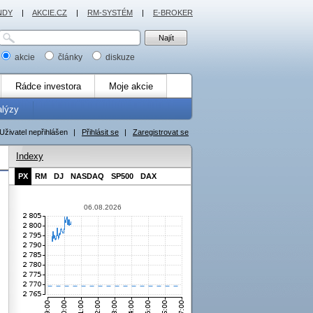
NDY
|
AKCIE.CZ
|
RM-SYSTÉM
|
E-BROKER
akcie
články
diskuze
Rádce investora
Moje akcie
alýzy
Uživatel nepřihlášen
|
Přihlásit se
|
Zaregistrovat se
Indexy
PX
RM
DJ
NASDAQ
SP500
DAX
06.08.2026