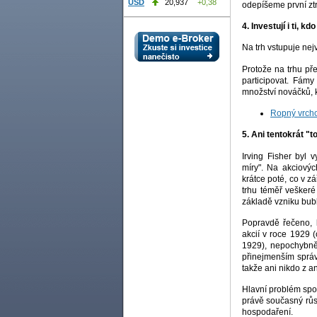
USD
20,937
+0,38
odepíšeme první ztr
4. Investují i ti, kd
Na trh vstupuje nej
Protože na trhu př
participovat. Fámy
množství nováčků, k
Ropný vrcho
5. Ani tentokrát "t
Irving Fisher byl
míry". Na akciovýc
krátce poté, co v zá
trhu téměř veškeré 
základě vzniku bubl
Popravdě řečeno, k
akcií v roce 1929 
1929), nepochybně
přinejmenším sprá
takže ani nikdo z a
Hlavní problém spoč
právě současný růst
hospodaření.