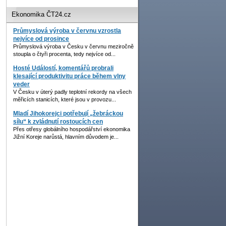
Ekonomika ČT24.cz
Průmyslová výroba v červnu vzrostla
nejvíce od prosince
Průmyslová výroba v Česku v červnu meziročně
stoupla o čtyři procenta, tedy nejvíce od...
Hosté Událostí, komentářů probrali
klesající produktivitu práce během vlny
veder
V Česku v úterý padly teplotní rekordy na všech
měřicích stanicích, které jsou v provozu...
Mladí Jihokorejci potřebují „žebráckou
sílu“ k zvládnutí rostoucích cen
Přes otřesy globálního hospodářství ekonomika
Jižní Koreje narůstá, hlavním důvodem je...